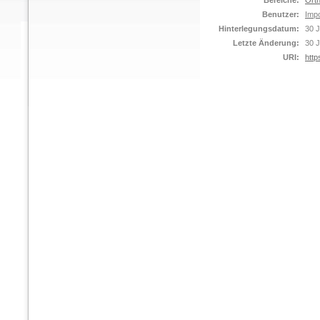
Bereiche:
Orth
Benutzer:
Impo
Hinterlegungsdatum:
30 J
Letzte Änderung:
30 J
URI:
http