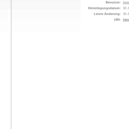
Benutzer:
Impo
Hinterlegungsdatum:
30 J
Letzte Änderung:
30 J
URI:
http