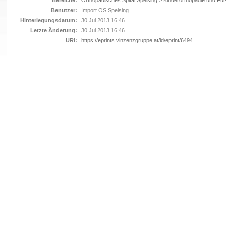
Bereiche:
Orthopädisches Spital Speising
>
Kinderorthopädie und Fuß
Benutzer:
Import OS Speising
Hinterlegungsdatum:
30 Jul 2013 16:46
Letzte Änderung:
30 Jul 2013 16:46
URI:
https://eprints.vinzenzgruppe.at/id/eprint/6494