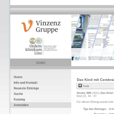
English
Home
Das Kind mit Cerebra
Info und Kontakt
Tools
Neueste Einträge
Strobl, WM
(2011)
Das Kind 
Suche
Kind (2). 44 - 47.
Katalog
Für diesen Eintrag wurde kein
Anmelden
Typ des Eintrags:
Arti