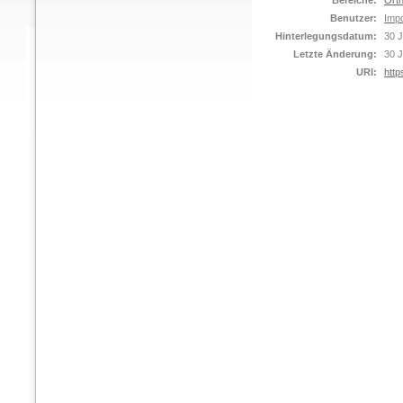
Bereiche:
Orth
Benutzer:
Impo
Hinterlegungsdatum:
30 J
Letzte Änderung:
30 J
URI:
http