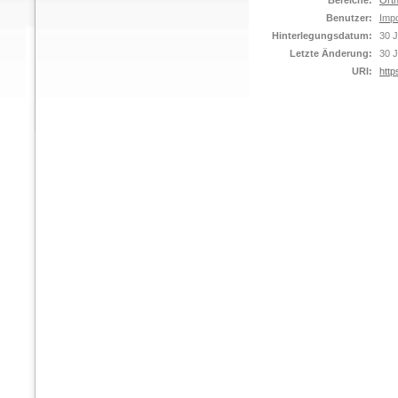
Bereiche:
Orth
Benutzer:
Impo
Hinterlegungsdatum:
30 J
Letzte Änderung:
30 J
URI:
http