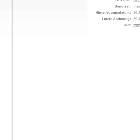
Bereiche:
Orth
Benutzer:
Impo
Hinterlegungsdatum:
30 J
Letzte Änderung:
30 J
URI:
http