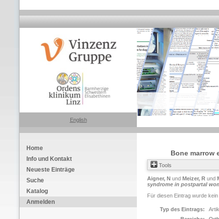
English
Home
Bone marrow e
Info und Kontakt
Tools
Neueste Einträge
Aigner, N
und
Meizer, R
und
Suche
syndrome in postpartal wom
Katalog
Für diesen Eintrag wurde kein
Anmelden
Typ des Eintrags:
Arti