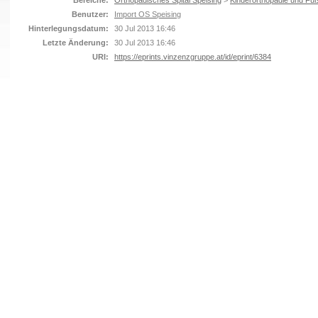
Bereiche:
Orthopädisches Spital Speising
>
Kinderorthopädie und Fuß
Benutzer:
Import OS Speising
Hinterlegungsdatum:
30 Jul 2013 16:46
Letzte Änderung:
30 Jul 2013 16:46
URI:
https://eprints.vinzenzgruppe.at/id/eprint/6384