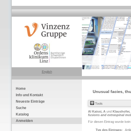
English
Home
Unusual facies, thu
Info und Kontakt
Neueste Einträge
Tools
Suche
Al Kaissi, A
und
Klaushofer,
Katalog
fusions and extraspinal mobi
Anmelden
Für diesen Eintrag wurde kein
Typ des Eintrags:
Arti