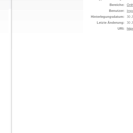
Bereiche:
Orth
Benutzer:
Impo
Hinterlegungsdatum:
30 J
Letzte Änderung:
30 J
URI:
http