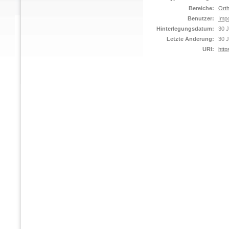
Bereiche:
Orth
Benutzer:
Impo
Hinterlegungsdatum:
30 J
Letzte Änderung:
30 J
URI:
http