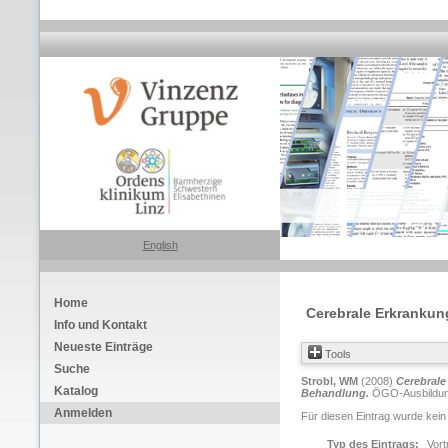
English
Home
Cerebrale Erkrankun
Info und Kontakt
Neueste Einträge
Tools
Suche
Strobl, WM
(2008)
Cerebrale
Katalog
Behandlung.
ÖGO-Ausbildungs
Anmelden
Für diesen Eintrag wurde kein
Typ des Eintrags:
Vort