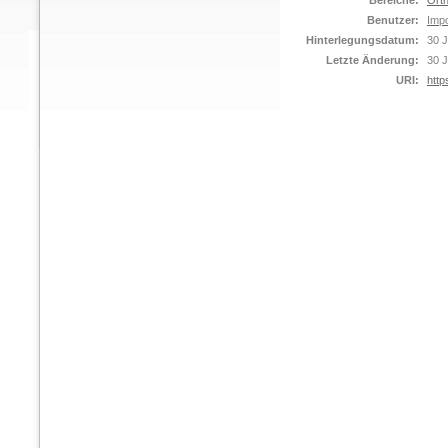
Bereiche:
Orth
Benutzer:
Impo
Hinterlegungsdatum:
30 J
Letzte Änderung:
30 J
URI:
http