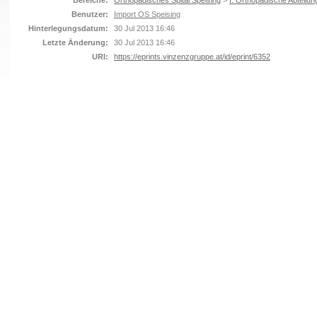
Bereiche:
Orthopädisches Spital Speising
>
I. Orthopädische Abteilun
Benutzer:
Import OS Speising
Hinterlegungsdatum:
30 Jul 2013 16:46
Letzte Änderung:
30 Jul 2013 16:46
URI:
https://eprints.vinzenzgruppe.at/id/eprint/6352