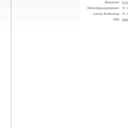
Benutzer:
Impo
Hinterlegungsdatum:
30 J
Letzte Änderung:
30 J
URI:
http