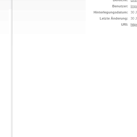
Bereiche:
Orth
Benutzer:
Impo
Hinterlegungsdatum:
30 J
Letzte Änderung:
30 J
URI:
http