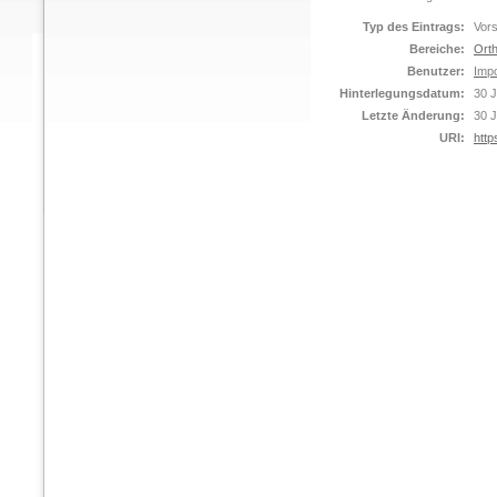
Typ des Eintrags:
Vors
Bereiche:
Orth
Benutzer:
Impo
Hinterlegungsdatum:
30 J
Letzte Änderung:
30 J
URI:
http