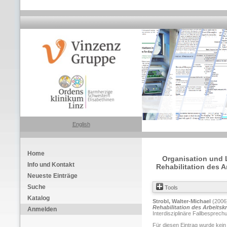
English
Home
Organisation und 
Info und Kontakt
Rehabilitation des A
Neueste Einträge
Suche
Tools
Katalog
Strobl, Walter-Michael
(2006
Rehabilitation des Arbeitsk
Anmelden
Interdisziplinäre Fallbesprech
Für diesen Eintrag wurde kein