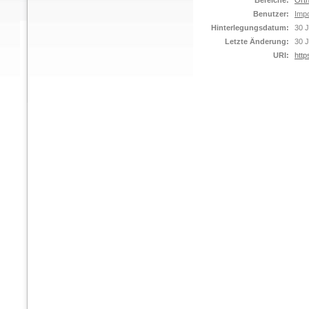
Bereiche:
Orth
Benutzer:
Impo
Hinterlegungsdatum:
30 J
Letzte Änderung:
30 J
URI:
http