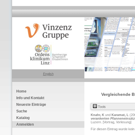
English
Home
Vergleichende Bl
Info und Kontakt
Neueste Einträge
Tools
Suche
Knahr, K
und
Karamat, L
(20
Katalog
verankerten Pfanneneinsätz
Luzern. [Vortrag, Vorlesung]
Anmelden
Für diesen Eintrag wurde kein