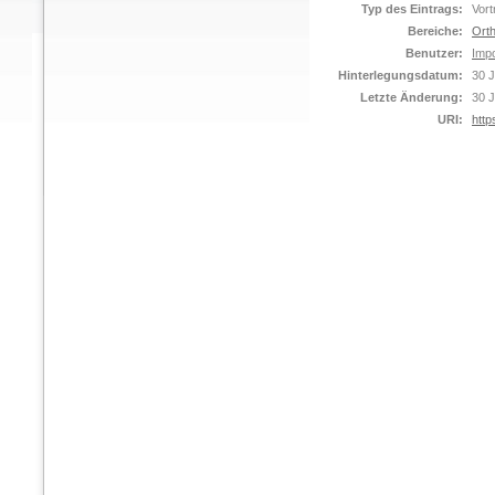
Typ des Eintrags:
Vort
Bereiche:
Orth
Benutzer:
Impo
Hinterlegungsdatum:
30 J
Letzte Änderung:
30 J
URI:
http