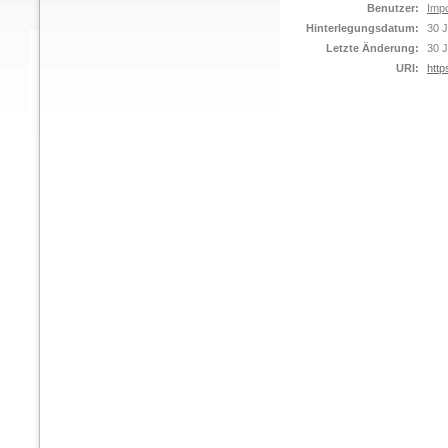
Benutzer:
Impo
Hinterlegungsdatum:
30 J
Letzte Änderung:
30 J
URI:
http