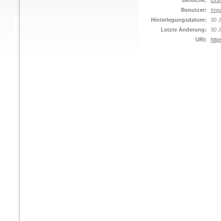
Bereiche:
Orth
Benutzer:
Impo
Hinterlegungsdatum:
30 J
Letzte Änderung:
30 J
URI:
http