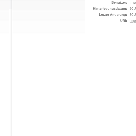
Benutzer:
Impo
Hinterlegungsdatum:
30 J
Letzte Änderung:
30 J
URI:
http