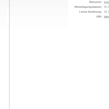
Benutzer:
Impo
Hinterlegungsdatum:
30 J
Letzte Änderung:
30 J
URI:
http