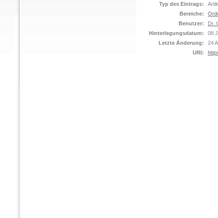
Typ des Eintrags:
Arti
Bereiche:
Ord
Benutzer:
Dr. 
Hinterlegungsdatum:
08 
Letzte Änderung:
24 A
URI:
http