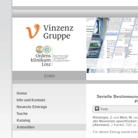
English
Home
Serielle Bestimmun
Info und Kontakt
P
Neueste Einträge
Tools
Suche
Reisinger, J.
und
Mori, M.
un
Katalog
der Neuronen-spezifischen
(Abstract).
J Kardiol, 7(6). p.
Anmelden
Für diesen Eintrag wurde kein