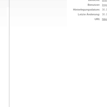
Bereiche:
Orth
Benutzer:
Impo
Hinterlegungsdatum:
30 J
Letzte Änderung:
30 J
URI:
http