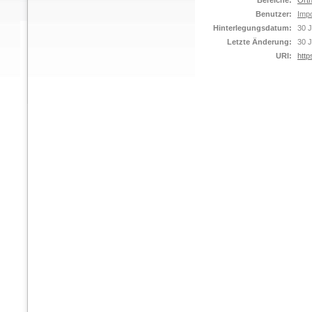
Bereiche:
Orth
Benutzer:
Impo
Hinterlegungsdatum:
30 J
Letzte Änderung:
30 J
URI:
http