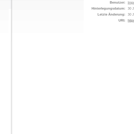
Benutzer:
Impo
Hinterlegungsdatum:
30 J
Letzte Änderung:
30 J
URI:
http