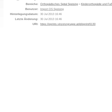
Bereiche:
Orthopädisches Spital Speising
>
Kinderorthopädie und Fuß
Benutzer:
Import OS Speising
Hinterlegungsdatum:
30 Jul 2013 16:46
Letzte Änderung:
30 Jul 2013 16:46
URI:
https://eprints.vinzenzgruppe.at/id/eprint/6130