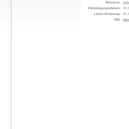
Benutzer:
Impo
Hinterlegungsdatum:
30 J
Letzte Änderung:
30 J
URI:
http