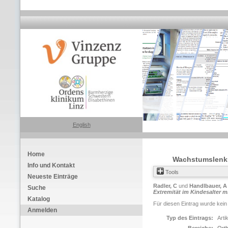
English
Home
Wachstumslenkun
Info und Kontakt
Tools
Neueste Einträge
Radler, C
und
Handlbauer, A
Suche
Extremität im Kindesalter mi
Katalog
Für diesen Eintrag wurde kein
Anmelden
Typ des Eintrags:
Arti