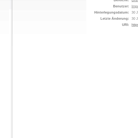
Bereiche:
Orth
Benutzer:
Impo
Hinterlegungsdatum:
30 J
Letzte Änderung:
30 J
URI:
http