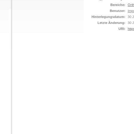
Bereiche:
Orth
Benutzer:
Impo
Hinterlegungsdatum:
30 J
Letzte Änderung:
30 J
URI:
http