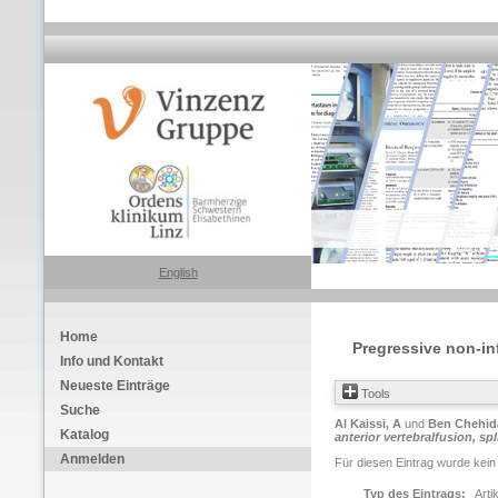
English
Home
Pregressive non-inf
Info und Kontakt
Neueste Einträge
Tools
Suche
Al Kaissi, A
und
Ben Chehid
Katalog
anterior vertebralfusion, sp
Anmelden
Für diesen Eintrag wurde kein
Typ des Eintrags:
Arti