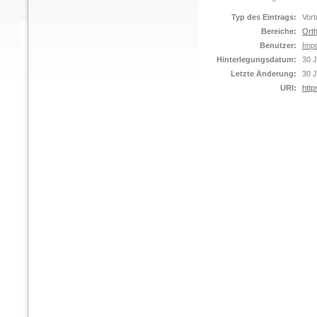
Typ des Eintrags:
Vort
Bereiche:
Orth
Benutzer:
Impo
Hinterlegungsdatum:
30 J
Letzte Änderung:
30 J
URI:
http