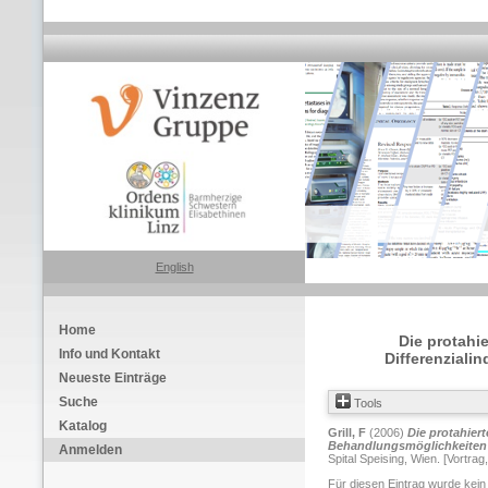
English
Home
Die protahi
Info und Kontakt
Differenziali
Neueste Einträge
Suche
Tools
Katalog
Grill, F
(2006)
Die protahier
Behandlungsmöglichkeiten
Anmelden
Spital Speising, Wien. [Vortrag
Für diesen Eintrag wurde kein