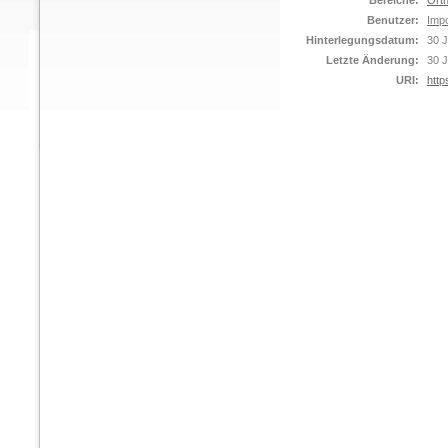
Bereiche:
Orth
Benutzer:
Impo
Hinterlegungsdatum:
30 J
Letzte Änderung:
30 J
URI:
http