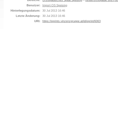
Bereiche:
Orthopädisches Spital Speising
>
Kinderorthopädie und Fuß
Benutzer:
Import OS Speising
Hinterlegungsdatum:
30 Jul 2013 16:46
Letzte Änderung:
30 Jul 2013 16:46
URI:
https://eprints.vinzenzgruppe.at/id/eprint/6063