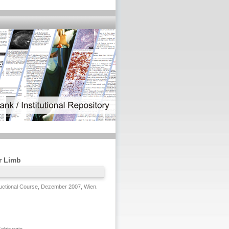
r Limb
uctional Course, Dezember 2007, Wien.