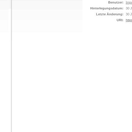
Benutzer:
Impo
Hinterlegungsdatum:
30 J
Letzte Änderung:
30 J
URI:
http