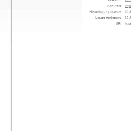
Bereiche:
Orth
Benutzer:
Impo
Hinterlegungsdatum:
30 J
Letzte Änderung:
30 J
URI:
http