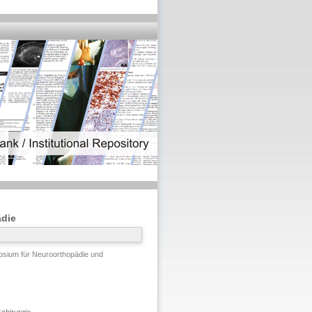
ädie
osium für Neuroorthopädie und