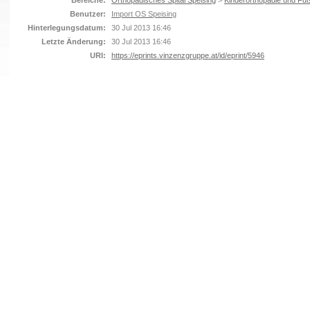
Bereiche:
Orthopädisches Spital Speising
>
Kinderorthopädie und Fuß
Benutzer:
Import OS Speising
Hinterlegungsdatum:
30 Jul 2013 16:46
Letzte Änderung:
30 Jul 2013 16:46
URI:
https://eprints.vinzenzgruppe.at/id/eprint/5946