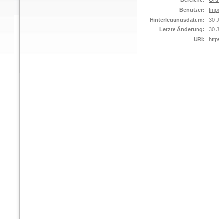
Bereiche:
Orth
Benutzer:
Impo
Hinterlegungsdatum:
30 J
Letzte Änderung:
30 J
URI:
http