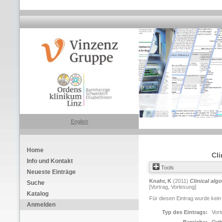
English
Home
Cli
Info und Kontakt
Tools
Neueste Einträge
Knahr, K
(2011)
Clinical alg
Suche
[Vortrag, Vorlesung]
Katalog
Für diesen Eintrag wurde kein
Anmelden
Typ des Eintrags:
Vort