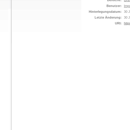
Bereiche:
Orth
Benutzer:
Impo
Hinterlegungsdatum:
30 J
Letzte Änderung:
30 J
URI:
http