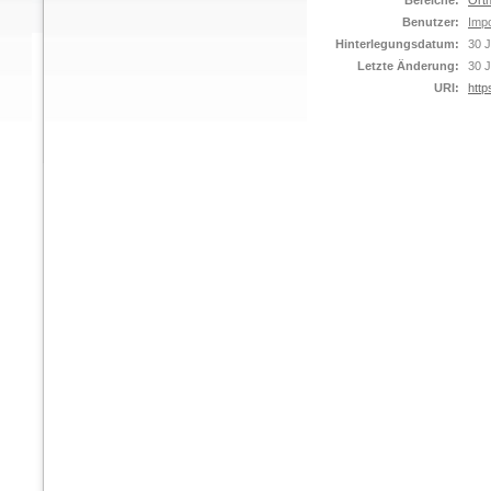
Bereiche:
Orth
Benutzer:
Impo
Hinterlegungsdatum:
30 J
Letzte Änderung:
30 J
URI:
http