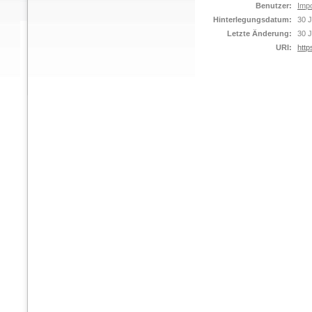
Benutzer:
Impo
Hinterlegungsdatum:
30 J
Letzte Änderung:
30 J
URI:
http