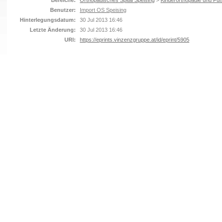
Bereiche:
Orthopädisches Spital Speising
>
Kinderorthopädie und Fuß
Benutzer:
Import OS Speising
Hinterlegungsdatum:
30 Jul 2013 16:46
Letzte Änderung:
30 Jul 2013 16:46
URI:
https://eprints.vinzenzgruppe.at/id/eprint/5905