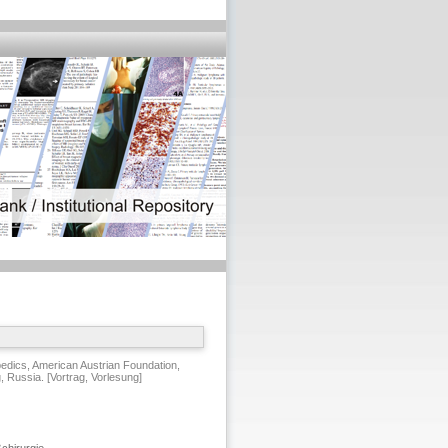
pedics, American Austrian Foundation,
, Russia. [Vortrag, Vorlesung]