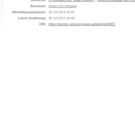
Bereiche:
Orthopädisches Spital Speising
>
Kinderorthopädie und Fuß
Benutzer:
Import OS Speising
Hinterlegungsdatum:
30 Jul 2013 16:46
Letzte Änderung:
30 Jul 2013 16:46
URI:
https://eprints.vinzenzgruppe.at/id/eprint/5901