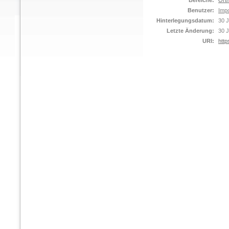
Bereiche:
Orth
Benutzer:
Impo
Hinterlegungsdatum:
30 J
Letzte Änderung:
30 J
URI:
http