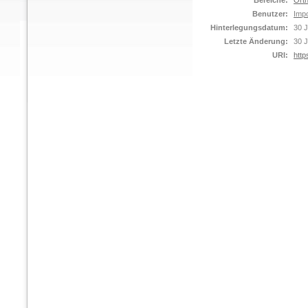
Bereiche:
Orth
Benutzer:
Impo
Hinterlegungsdatum:
30 J
Letzte Änderung:
30 J
URI:
http