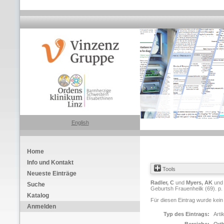
English
Home
Info und Kontakt
Tools
Neueste Einträge
Radler, C
und
Myers, AK
un
Suche
Geburtsh Frauenheilk (69). p.
Katalog
Für diesen Eintrag wurde kein
Anmelden
Typ des Eintrags:
Arti