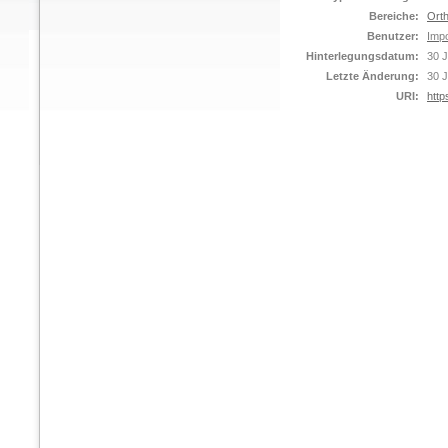
Bereiche:
Orth
Benutzer:
Impo
Hinterlegungsdatum:
30 J
Letzte Änderung:
30 J
URI:
http