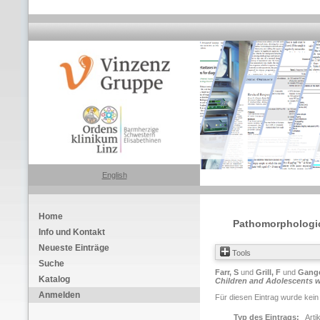
English
Home
Pathomorphologic 
Info und Kontakt
Neueste Einträge
Tools
Suche
Farr, S
und
Grill, F
und
Gange
Katalog
Children and Adolescents w
Anmelden
Für diesen Eintrag wurde kein
Typ des Eintrags:
Arti