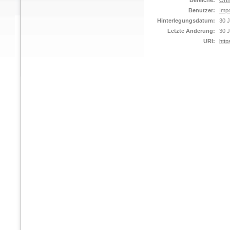
Bereiche:
Orth
Benutzer:
Impo
Hinterlegungsdatum:
30 J
Letzte Änderung:
30 J
URI:
http