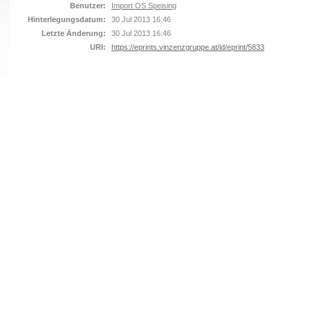
Benutzer:
Import OS Speising
Hinterlegungsdatum:
30 Jul 2013 16:46
Letzte Änderung:
30 Jul 2013 16:46
URI:
https://eprints.vinzenzgruppe.at/id/eprint/5833