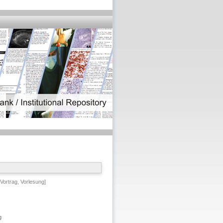
ortrag, Vorlesung]
g