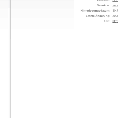
Bereiche:
Orth
Benutzer:
Impo
Hinterlegungsdatum:
30 J
Letzte Änderung:
30 J
URI:
http