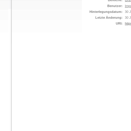
Bereiche:
Orth
Benutzer:
Impo
Hinterlegungsdatum:
30 J
Letzte Änderung:
30 J
URI:
http