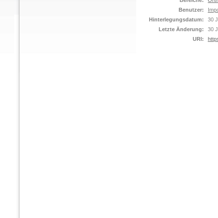
Bereiche:
Orth
Benutzer:
Impo
Hinterlegungsdatum:
30 J
Letzte Änderung:
30 J
URI:
http