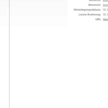
Bereiche:
Orth
Benutzer:
Impo
Hinterlegungsdatum:
30 J
Letzte Änderung:
30 J
URI:
http