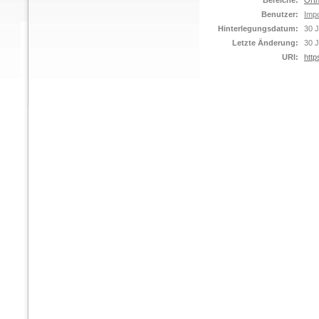
Bereiche:
Orth
Benutzer:
Impo
Hinterlegungsdatum:
30 J
Letzte Änderung:
30 J
URI:
http